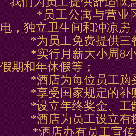
我们为员工提供舒适惬
*
员工公寓与营业
电，独立卫生间和冲凉房
*
为员工免费提供三
*
实行
月薪大小周8
假期和年休假等
；
*
酒店为每位员工购
*
享受国家规定的补
*
设立年终奖金、工
*
酒店为员工设立有
*
酒店办有员工宣传